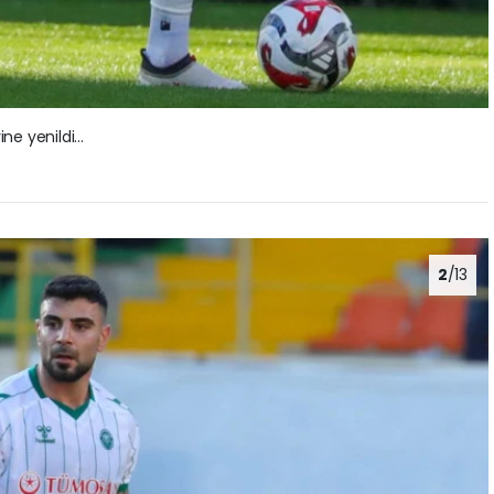
ne yenildi…
2
/13