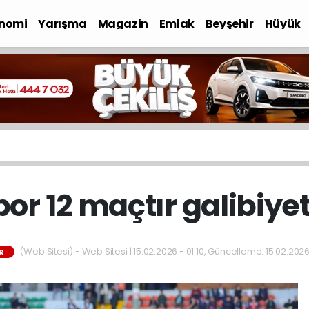
nomi
Yarışma
Magazin
Emlak
Beyşehir
Hüyük
r 12 maçtır galibiye
(Web Sitesi) - Web Sitesi | 15.02.2026 - 01:10, Güncelleme: 15.02.2026 
R