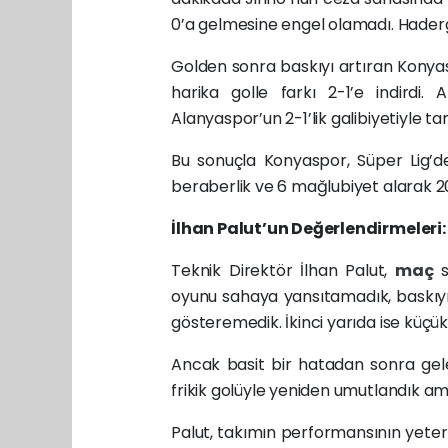
0’a gelmesine engel olamadı. Hadergj
Golden sonra baskıyı artıran Konyas
harika golle farkı 2-1’e indirdi
Alanyaspor’un 2-1’lik galibiyetiyle 
Bu sonuçla Konyaspor, Süper Lig’de
beraberlik ve 6 mağlubiyet alarak 20
İlhan Palut’un Değerlendirmeleri:
Teknik Direktör İlhan Palut,
maç
oyunu sahaya yansıtamadık, baskıyı 
gösteremedik. İkinci yarıda ise küçük b
Ancak basit bir hatadan sonra ge
frikik golüyle yeniden umutlandık ama
Palut, takımın performansının yeterl