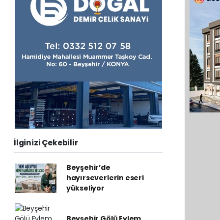
İlginizi Çekebilir
Beyşehir’de
hayırseverlerin eseri
yükseliyor
Beyşehir Gölü Eylem