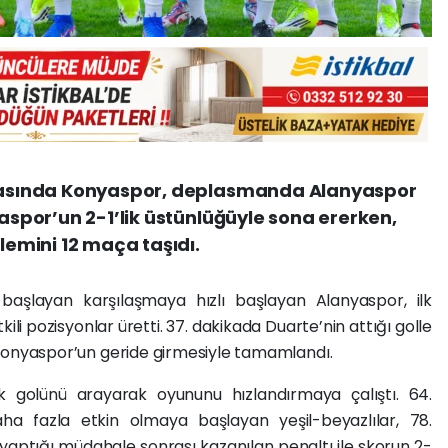
aftasında Konyaspor, deplasmanda Alanyaspor
yaspor’un 2-1’lik üstünlüğüyle sona ererken,
zlemini 12 maça taşıdı.
aşlayan karşılaşmaya hızlı başlayan Alanyaspor, ilk
kili pozisyonlar üretti. 37. dakikada Duarte’nin attığı golle
ı, Konyaspor’un geride girmesiyle tamamlandı.
ik golünü arayarak oyununu hızlandırmaya çalıştı. 64.
daha fazla etkin olmaya başlayan yeşil-beyazlılar, 78.
aptığı müdahale sonrası kazanılan penaltı ile skorun 2-