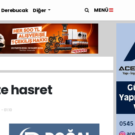
MENÜ
Derebucak
Diğer
te hasret
- 01:10