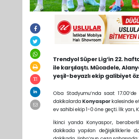
Trendyol Süper Lig’in 22. h
ile karşılaştı. Mücadele, Alan
yeşil-beyazlı ekip galibiyet ö
Oba Stadyumu’nda saat 17.00’de b
dakikalarda
Konyaspor
kalesinde et
ev sahibi ekip 1-0 öne geçti. İlk yar
İkinci yarıda Konyaspor, beraberl
dakikada yapılan değişikliklerle 
dakikada Jinho’nun ceza sahasında y