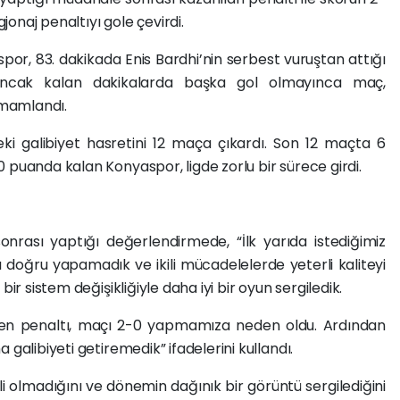
onaj penaltıyı gole çevirdi.
por, 83. dakikada Enis Bardhi’nin serbest vuruştan attığı
. Ancak kalan dakikalarda başka gol olmayınca maç,
tamamlandı.
ki galibiyet hasretini 12 maça çıkardı. Son 12 maçta 6
 puanda kalan Konyaspor, ligde zorlu bir sürece girdi.
sonrası yaptığı değerlendirmede, “İlk yarıda istediğimiz
doğru yapamadık ve ikili mücadelelerde yeterli kaliteyi
ir sistem değişikliğiyle daha iyi bir oyun sergiledik.
len penaltı, maçı 2-0 yapmamıza neden oldu. Ardından
 galibiyeti getiremedik” ifadelerini kullandı.
i olmadığını ve dönemin dağınık bir görüntü sergilediğini