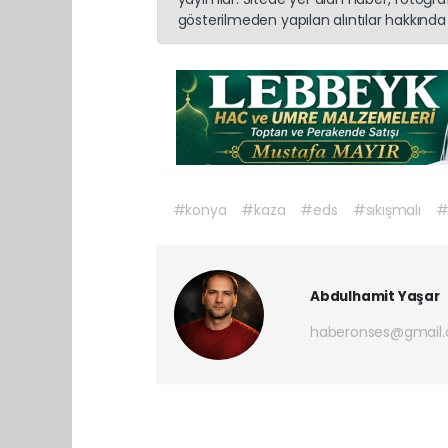
gösterilmeden yapılan alıntılar hakkında 
#konya
#kaza
#eds
#sıkışmalı
#
Abdulhamit Yaşar
haberonses@gmail