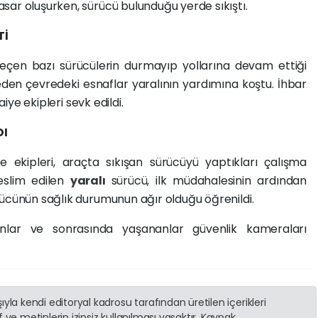
sar oluşurken, sürücü bulunduğu yerde sıkıştı.
Tİ
çen bazı sürücülerin durmayıp yollarına devam ettiği
 eden çevredeki esnaflar yaralının yardımına koştu. İhbar
aiye ekipleri sevk edildi.
DI
ye ekipleri, araçta sıkışan sürücüyü yaptıkları çalışma
teslim edilen
yaralı
sürücü, ilk müdahalesinin ardından
rücünün sağlık durumunun ağır olduğu öğrenildi.
nlar ve sonrasında yaşananlar güvenlik kameraları
yla kendi editoryal kadrosu tarafından üretilen içerikleri
 ve metinlerin izinsiz kullanılması yasaktır. Kaynak