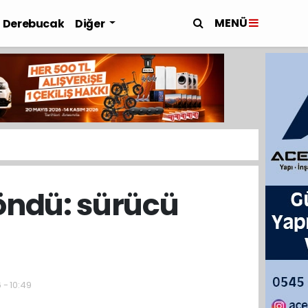
MENÜ
Derebucak
Diğer
öndü: sürücü
 - 10:49