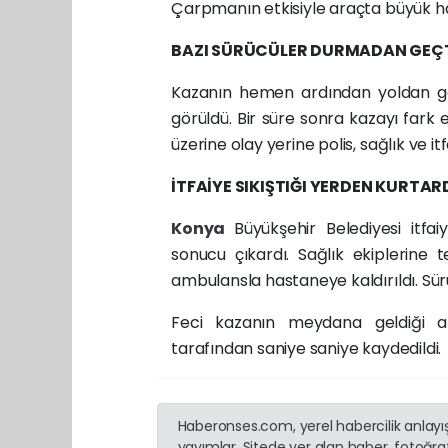
Çarpmanın etkisiyle araçta büyük ha
BAZI SÜRÜCÜLER DURMADAN GEÇ
Kazanın hemen ardından yoldan ge
görüldü. Bir süre sonra kazayı fark
üzerine olay yerine polis, sağlık ve itf
İTFAİYE SIKIŞTIĞI YERDEN KURTAR
Konya
Büyükşehir Belediyesi itfai
sonucu çıkardı. Sağlık ekiplerine 
ambulansla hastaneye kaldırıldı. Sü
Feci kazanın meydana geldiği a
tarafından saniye saniye kaydedildi.
Haberonses.com, yerel habercilik anlayışı
yayımlar. Sitede yer alan haber, fotoğraf