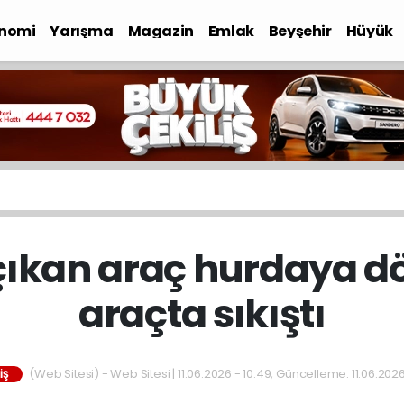
nomi
Yarışma
Magazin
Emlak
Beyşehir
Hüyük
çıkan araç hurdaya d
araçta sıkıştı
(Web Sitesi) - Web Sitesi | 11.06.2026 - 10:49, Güncelleme: 11.06.2026
IŞ