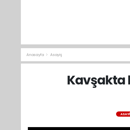
Anasayfa
Asayiş
Kavşakta 
ASAY