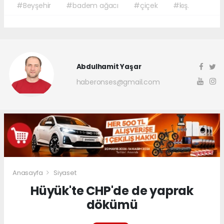
#Beyşehir
#badem ağacı
#çiçek
#kış.
Abdulhamit Yaşar
haberonses@gmail.com
Anasayfa
Siyaset
Hüyük'te CHP'de de yaprak
dökümü