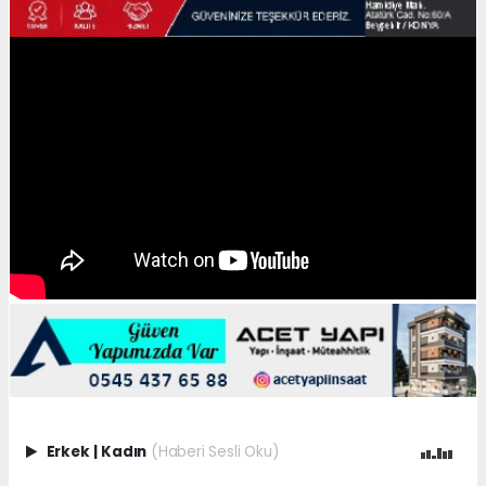
Erkek
|
Kadın
(Haberi Sesli Oku)