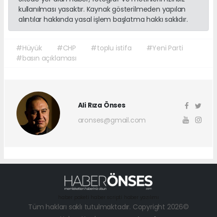
kullanılması yasaktır. Kaynak gösterilmeden yapılan
alıntılar hakkında yasal işlem başlatma hakkı saklıdır.
#Hüyük
#CHP
#toplu istifa
#Yeni Parti
#basın açıklaması
Ali Rıza Önses
aronses@gmail.com
haber paketi
haber scripti
haber yazılımı
Tüm hakları saklı tutulmaktadır. Copyright 2026©