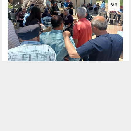
6
/9
Hüyük'ün iki mahallesinde vatandaşlar düzenlenen
programlarda bir araya geldi
7
/9