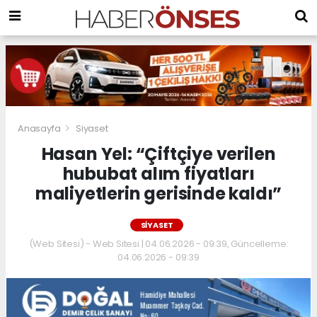
Anasayfa
Siyaset
Hasan Yel: “Çiftçiye verilen
hububat alım fiyatları
maliyetlerin gerisinde kaldı”
SIYASET
(Web Sitesi) - Web Sitesi | 04.06.2026 - 09:39, Güncelleme:
04.06.2026 - 09:39