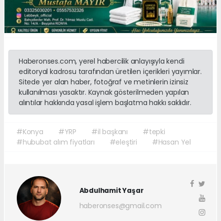
Haberonses.com, yerel habercilik anlayışıyla kendi
editoryal kadrosu tarafından üretilen içerikleri yayımlar.
Sitede yer alan haber, fotoğraf ve metinlerin izinsiz
kullanılması yasaktır. Kaynak gösterilmeden yapılan
alıntılar hakkında yasal işlem başlatma hakkı saklıdır.
#Konya
#YRP
#il başkanı
#tepki
#hububat alım fiyatları
#eleştiri
#Hasan Yel
Abdulhamit Yaşar
haberonses@gmail.com