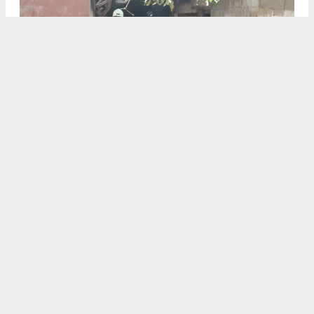
Konya'nın Beyşehir ilçesinde öğle saatlerinde peş peşe
çıkan iki ayrı yangın paniğe neden oldu.
Haberonses.com, yerel habercilik anlayışıyla kendi
editoryal kadrosu tarafından üretilen içerikleri yayımlar.
Sitede yer alan haber, fotoğraf ve metinlerin izinsiz