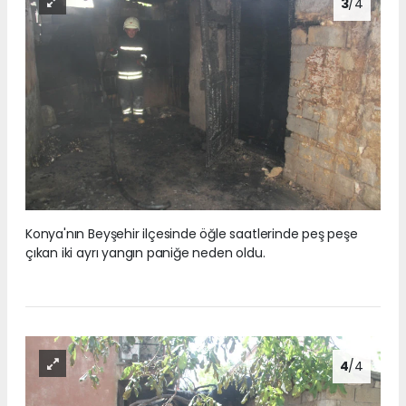
3
/4
Konya'nın Beyşehir ilçesinde öğle saatlerinde peş peşe
çıkan iki ayrı yangın paniğe neden oldu.
4
/4