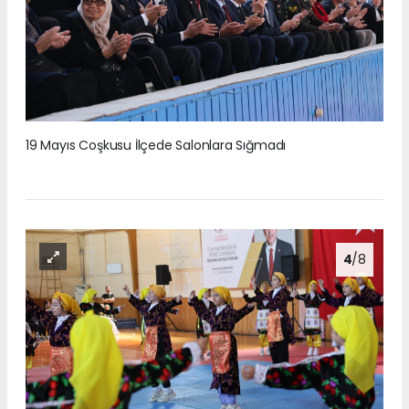
19 Mayıs Coşkusu İlçede Salonlara Sığmadı
4
/8