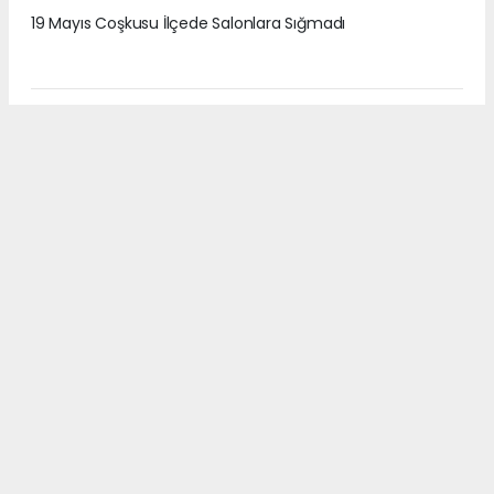
19 Mayıs Coşkusu İlçede Salonlara Sığmadı
6
/8
19 Mayıs Coşkusu İlçede Salonlara Sığmadı