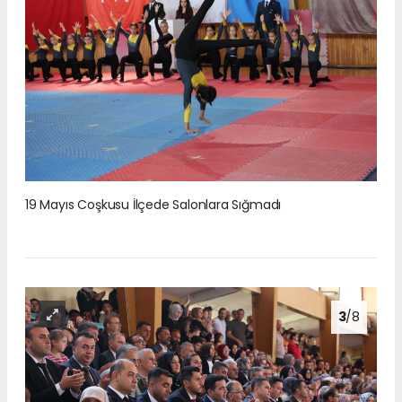
19 Mayıs Coşkusu İlçede Salonlara Sığmadı
3
/8