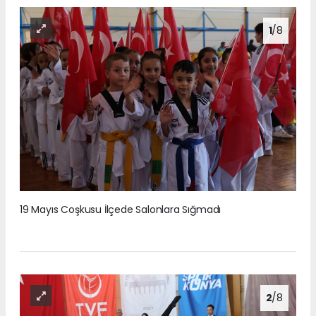
1
/8
19 Mayıs Coşkusu İlçede Salonlara Sığmadı
2
/8