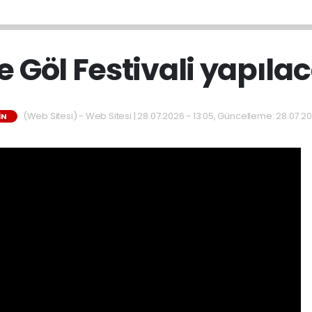
e Göl Festivali yapıla
(Web Sitesi) - Web Sitesi | 28.07.2026 - 13:05, Güncelleme: 28.07.20
IN