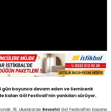
e 5 gün boyunca devam eden ve Semicenk
 kalan Göl Festivali’nin yankıları sürüyor.
yındır, 18. Uluslararası
Beyşehir
Göl Festivali'nin kapanış