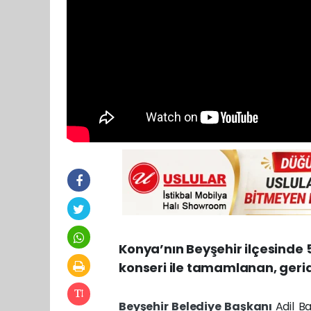
Konya’nın Beyşehir ilçesind
konseri ile tamamlanan, geride
Beyşehir
Belediye Başkanı
Adil Ba