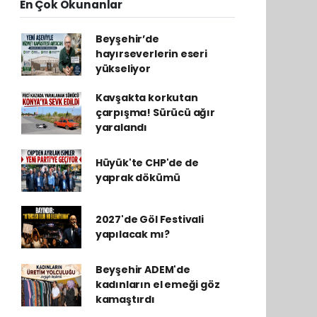
En Çok Okunanlar
Beyşehir’de
hayırseverlerin eseri
yükseliyor
Kavşakta korkutan
çarpışma! Sürücü ağır
yaralandı
Hüyük'te CHP'de de
yaprak dökümü
2027'de Göl Festivali
yapılacak mı?
Beyşehir ADEM'de
kadınların el emeği göz
kamaştırdı