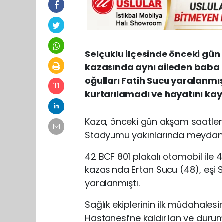
Selçuklu ilçesinde önceki gü
kazasında aynı aileden baba E
oğulları Fatih Sucu yaralanmı
kurtarılamadı ve hayatını kay
Kaza, önceki gün akşam saatleri
Stadyumu yakınlarında meydana
42 BCF 801 plakalı otomobil ile 4
kazasında Ertan Sucu (48), eşi S
yaralanmıştı.
Sağlık ekiplerinin ilk müdahalesi
Hastanesi’ne kaldırılan ve duru