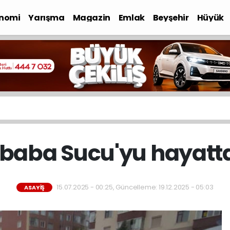
nomi
Yarışma
Magazin
Emlak
Beyşehir
Hüyük
, baba Sucu'yu hayatt
15.07.2025 - 00:25, Güncelleme: 19.12.2025 - 05:03
ASAYIŞ