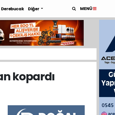
MENÜ
Derebucak
Diğer
an kopardı