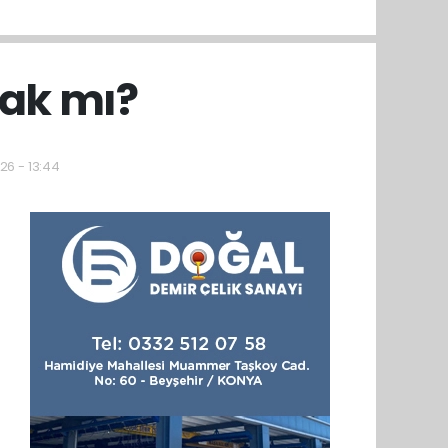
cak mı?
26 - 13:44