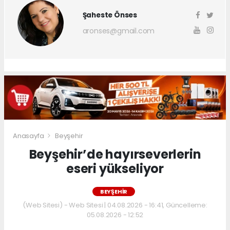
Şaheste Önses
aronses@gmail.com
Anasayfa
Beyşehir
Beyşehir’de hayırseverlerin
eseri yükseliyor
BEYŞEHIR
(Web Sitesi) - Web Sitesi | 04.08.2026 - 16:41, Güncelleme:
05.08.2026 - 12:52