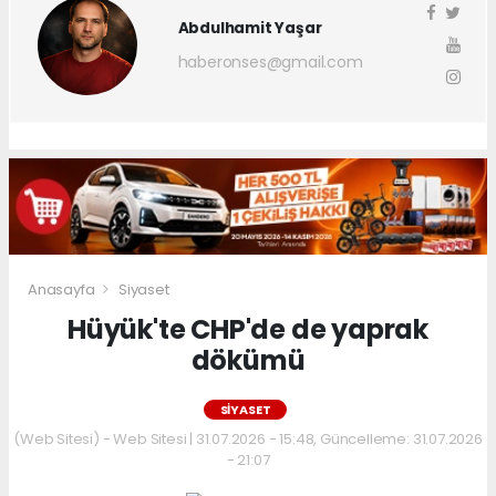
Abdulhamit Yaşar
haberonses@gmail.com
Anasayfa
Siyaset
Hüyük'te CHP'de de yaprak
dökümü
SIYASET
(Web Sitesi) - Web Sitesi | 31.07.2026 - 15:48, Güncelleme: 31.07.2026
- 21:07