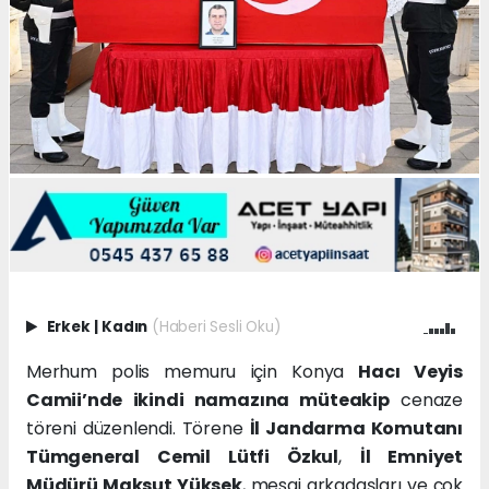
Erkek
|
Kadın
(Haberi Sesli Oku)
Merhum polis memuru için Konya
Hacı Veyis
Camii’nde ikindi namazına müteakip
cenaze
töreni düzenlendi. Törene
İl Jandarma Komutanı
Tümgeneral Cemil Lütfi Özkul
,
İl Emniyet
Müdürü Maksut Yüksek
, mesai arkadaşları ve çok