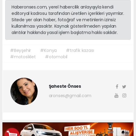
Haberonses.com, yerel habercilik anlayışıyla kendi
editoryal kadrosu tarafından üretilen içerikleri yayımlar.
Sitede yer alan haber, fotoğraf ve metinlerin izinsiz
kullanılması yasaktır. Kaynak gösterilmeden yapılan
alıntılar hakkında yasal işlem başlatma hakkı saklıdır.
#Beyşehir
#Konya
#trafik kazası
#motosiklet
#otomobil
Şaheste Önses
aronses@gmail.com