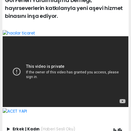
Göl Feneri Yardımlaşma Derneği,
hayırseverlerin katkılarıyla yeni aşevi hizmet
binasını inşa ediyor.
Erkek
|
Kadın
(Haberi Sesli Oku)