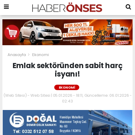
Anasayfa
Ekonomi
Emlak sektöründen sabit harç
isyanı!
EKONOMI
(Web Sitesi) - Web Sitesi | 05.01.2026 - 18:11, Güncelleme: 06.01.2026 -
02:43