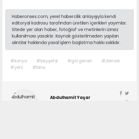
Haberonses.com, yerel habercilik anlayışıyla kendi
editoryal kadrosu tarafından üretilen içerikleri yayımlar.
Sitede yer alan haber, fotoğraf ve metinlerin izinsiz
kullanılması yasaktır. Kaynak gösterilmeden yapılan
alıntılar hakkında yasal işlem başlatma hakkı saklıdır.
#konya
#beyşehir
#göl generi
#dernek
#yeni
#bina
Abdulhamit Yaşar
haberonses@gmail.com