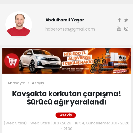
Abdulhamit Yaşar
haberonses@gmail.com
Anasayfa
Asayiş
Kavşakta korkutan çarpışma!
Sürücü ağır yaralandı
ASAYIŞ
(Web Sitesi) - Web Sitesi | 31.07.2026 - 18:54, Güncelleme: 31.07.2026
- 21:30