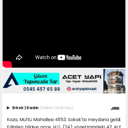
Erkek
|
Kadın
(Haberi Sesli Oku)
Kaza, Müftü Mahallesi 41153. Sokak'ta meydana geldi.
Edinilen bilgiye göre, H.Ü. (24) yönetimindeki 42 ALY