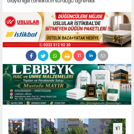
olayla ilgili tahkikatın sürdüğü öğrenildi.
1
/1