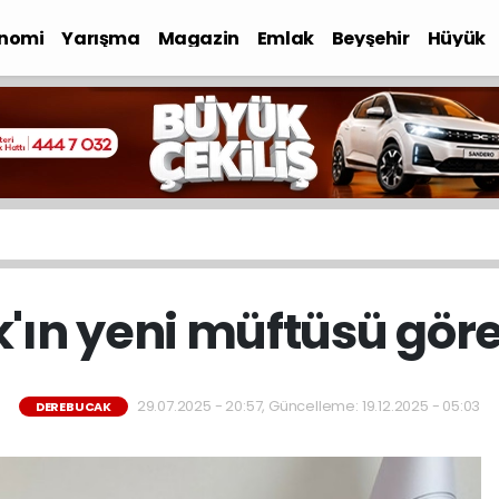
nomi
Yarışma
Magazin
Emlak
Beyşehir
Hüyük
'ın yeni müftüsü göre
29.07.2025 - 20:57, Güncelleme: 19.12.2025 - 05:03
DEREBUCAK