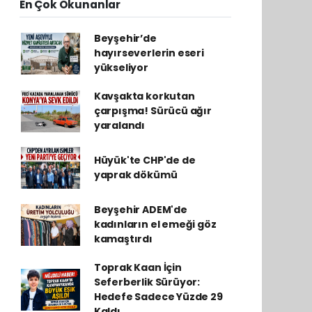
En Çok Okunanlar
Beyşehir’de
hayırseverlerin eseri
yükseliyor
Kavşakta korkutan
çarpışma! Sürücü ağır
yaralandı
Hüyük'te CHP'de de
yaprak dökümü
Beyşehir ADEM'de
kadınların el emeği göz
kamaştırdı
Toprak Kaan İçin
Seferberlik Sürüyor:
Hedefe Sadece Yüzde 29
Kaldı