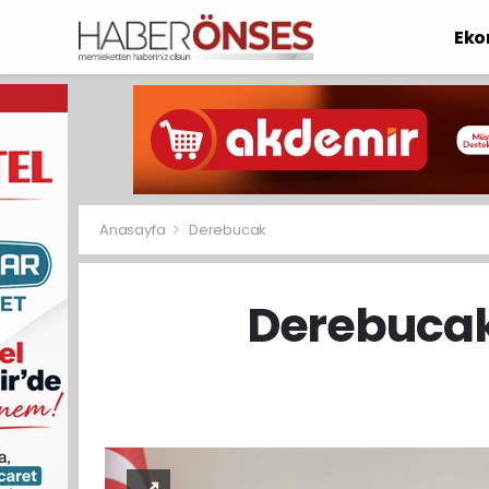
Eko
Anasayfa
Derebucak
Derebucak