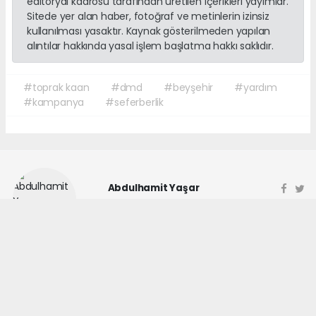
editoryal kadrosu tarafından üretilen içerikleri yayımlar.
Sitede yer alan haber, fotoğraf ve metinlerin izinsiz
kullanılması yasaktır. Kaynak gösterilmeden yapılan
alıntılar hakkında yasal işlem başlatma hakkı saklıdır.
#toprak kaan
#dmd
#beyşehir
#yardım
#kampanya
#seferberlik
Abdulhamit Yaşar
haberonses@gmail.com
haber paketi
haber scripti
haber yazılımı