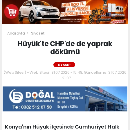
Anasayfa
Siyaset
Hüyük'te CHP'de de yaprak
dökümü
SIYASET
(Web Sitesi) - Web Sitesi | 31.07.2026 - 15:48, Güncelleme: 31.07.2026
- 21:07
Konya'nın Hüyük ilçesinde Cumhuriyet Halk