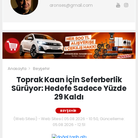
aronses@gmail.com
Anasayfa
Beyşehir
Toprak Kaan İçin Seferberlik
Sürüyor: Hedefe Sadece Yüzde
29 Kaldı
BEYŞEHIR
(Web Sitesi) - Web Sitesi | 05.08.2026 - 10:50, Güncelleme:
05.08.2026 - 12:51