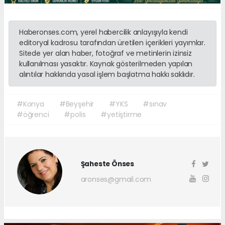
Haberonses.com, yerel habercilik anlayışıyla kendi
editoryal kadrosu tarafından üretilen içerikleri yayımlar.
Sitede yer alan haber, fotoğraf ve metinlerin izinsiz
kullanılması yasaktır. Kaynak gösterilmeden yapılan
alıntılar hakkında yasal işlem başlatma hakkı saklıdır.
#Konya
#Beyşehir
#YKS
#sınav
#öğrenci
#polis
#yetiştirme
Şaheste Önses
aronses@gmail.com