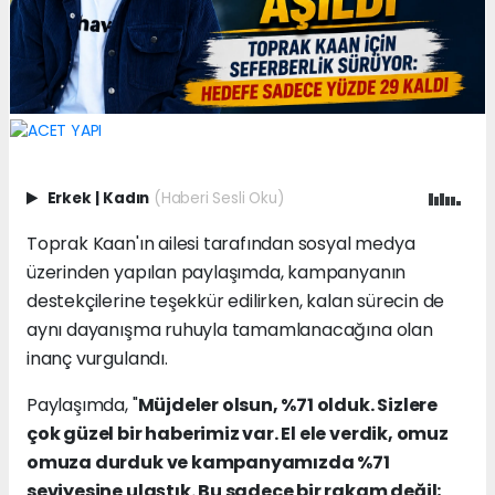
Erkek
|
Kadın
(Haberi Sesli Oku)
Toprak Kaan'ın ailesi tarafından sosyal medya
üzerinden yapılan paylaşımda, kampanyanın
destekçilerine teşekkür edilirken, kalan sürecin de
aynı dayanışma ruhuyla tamamlanacağına olan
inanç vurgulandı.
Paylaşımda, "
Müjdeler olsun, %71 olduk. Sizlere
çok güzel bir haberimiz var. El ele verdik, omuz
omuza durduk ve kampanyamızda %71
seviyesine ulaştık. Bu sadece bir rakam değil;