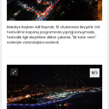
Belediye Başkanı Adil Bayındır, 18. Uluslararası Beyşehir Göl
Festivali'nin kapanış programında yaptığı konuşmada,
festivalle ilgili eleştirilere dikkat çekerek, "Bir karar verin"
sözleriyle vatandaşlara seslendi.
5
/9