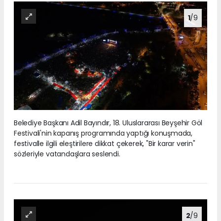
1
/9
Belediye Başkanı Adil Bayındır, 18. Uluslararası Beyşehir Göl
Festivali'nin kapanış programında yaptığı konuşmada,
festivalle ilgili eleştirilere dikkat çekerek, "Bir karar verin"
sözleriyle vatandaşlara seslendi.
2
/9