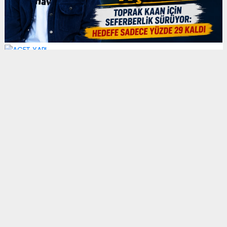
Erkek
|
Kadın
(Haberi Sesli Oku)
Toprak Kaan'ın ailesi tarafından sosyal medya
üzerinden yapılan paylaşımda, kampanyanın
destekçilerine teşekkür edilirken, kalan sürecin de
aynı dayanışma ruhuyla tamamlanacağına olan
inanç vurgulandı.
Paylaşımda, "
Müjdeler olsun, %71 olduk. Sizlere
çok güzel bir haberimiz var. El ele verdik, omuz
omuza durduk ve kampanyamızda %71
seviyesine ulaştık. Bu sadece bir rakam değil;