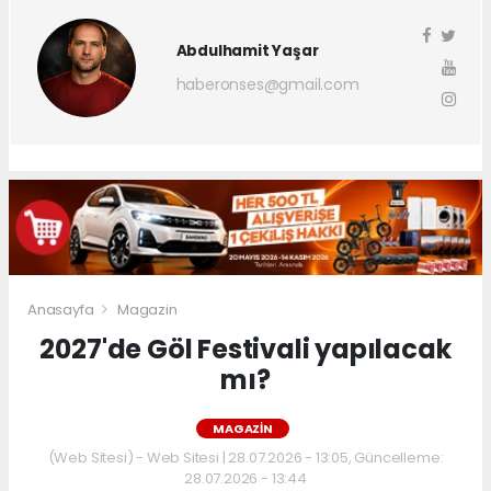
Abdulhamit Yaşar
haberonses@gmail.com
Anasayfa
Magazin
2027'de Göl Festivali yapılacak
mı?
MAGAZIN
(Web Sitesi) - Web Sitesi | 28.07.2026 - 13:05, Güncelleme:
28.07.2026 - 13:44