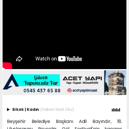
Erkek
|
Kadın
(Haberi Sesli Oku)
Beyşehir Belediye Başkanı Adil Bayındır, 18.
Uluslararası Beyşehir Göl Festivali'nin kapanış