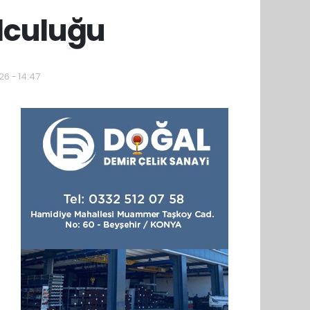
lculuğu
26 - 14:47