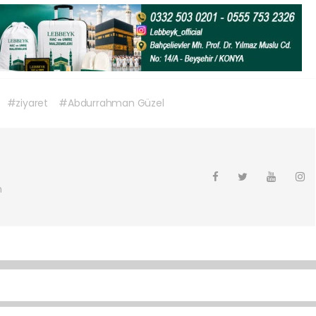
#ziyaret
#Abdurrahman Güzel
m