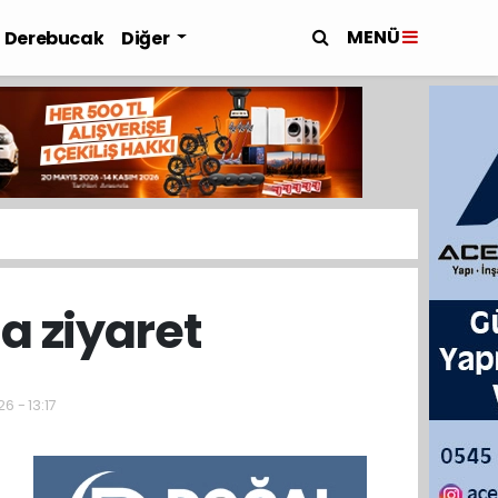
MENÜ
Derebucak
Diğer
a ziyaret
6 - 13:17