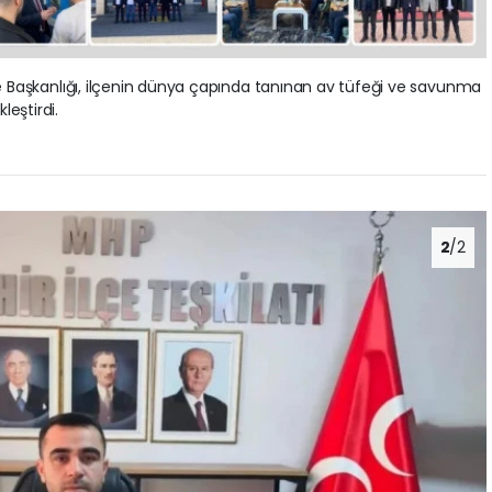
lçe Başkanlığı, ilçenin dünya çapında tanınan av tüfeği ve savunma
leştirdi.
2
/2