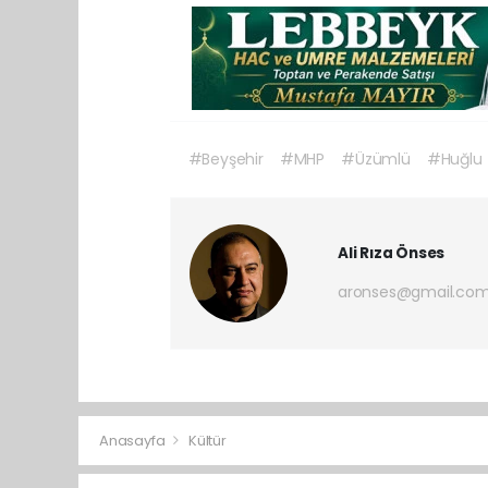
#Beyşehir
#MHP
#Üzümlü
#Huğlu
Ali Rıza Önses
aronses@gmail.co
Anasayfa
Kültür