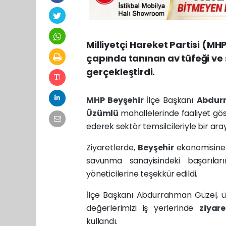
Milliyetçi Hareket Partisi (MH
çapında tanınan av tüfeği ve
gerçekleştirdi.
MHP
Beyşehir
İlçe Başkanı
Abdur
Üzümlü
mahallelerinde faaliyet gö
ederek sektör temsilcileriyle bir aray
Ziyaretlerde,
Beyşehir
ekonomisine 
savunma sanayisindeki başarıları
yöneticilerine teşekkür edildi.
İlçe Başkanı Abdurrahman Güzel, ü
değerlerimizi iş yerlerinde
ziyar
kullandı.