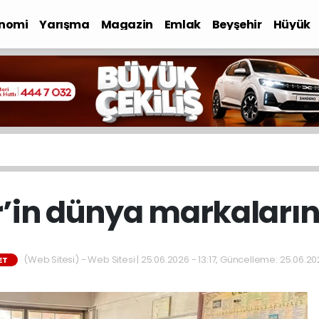
nomi
Yarışma
Magazin
Emlak
Beyşehir
Hüyük
’in dünya markaların
(Web Sitesi) - Web Sitesi | 25.06.2026 - 13:17, Güncelleme: 25.06.202
ET