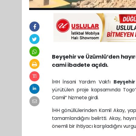
Beyşehir ve Üzümlü’den hayırs
cami ibadete açıldı.
İHH İnsani Yardım Vakfı
Beyşehi
yürütülen proje kapsamında Togo’
Camii” hizmete girdi.
İHH gönüllülerinden Kamil Akay, ya
tamamlandığını belirtti. Akay, hayı
önemli bir ihtiyacı karşıladığını vurgu