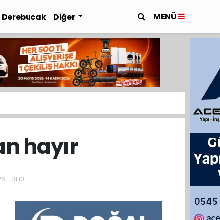
MENÜ
Derebucak
Diğer
an hayır
6 - 01:10