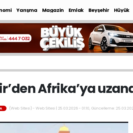
nomi
Yarışma
Magazin
Emlak
Beyşehir
Hüyük
r’den Afrika’ya uzan
(Web Sitesi) - Web Sitesi | 25.03.2026 - 01:10, Güncelleme: 25.03.202
A