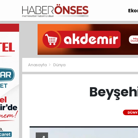
Eko
Anasayfa
Dünya
Beyşehi
DÜNY