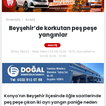
Anasayfa
Asayiş
Beyşehir’de korkutan peş peşe
yangınlar
ASAYIŞ
(Web Sitesi) - Web Sitesi | 04.08.2026 - 16:10, Güncelleme:
04.08.2026 - 16:49
Konya'nın Beyşehir ilçesinde öğle saatlerinde
peş peşe çıkan iki ayrı yangın paniğe neden