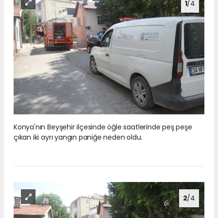
1
/4
Konya'nın Beyşehir ilçesinde öğle saatlerinde peş peşe
çıkan iki ayrı yangın paniğe neden oldu.
2
/4