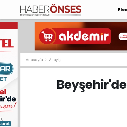
Eko
Anasayfa
Asayiş
Beyşehir'de