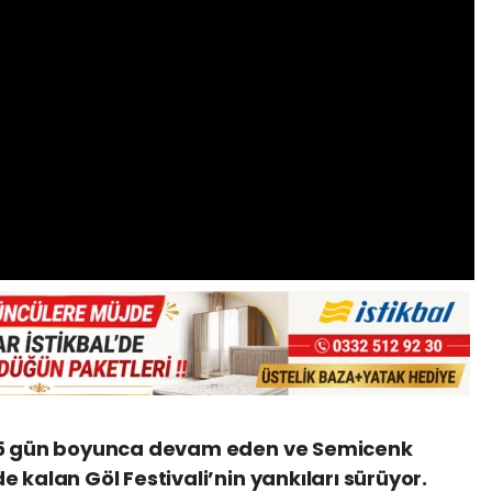
e 5 gün boyunca devam eden ve Semicenk
 kalan Göl Festivali’nin yankıları sürüyor.