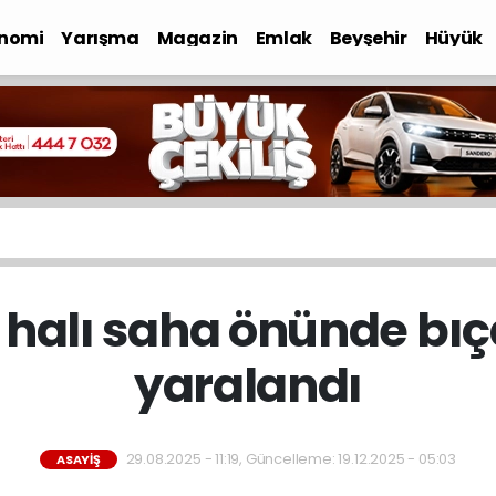
nomi
Yarışma
Magazin
Emlak
Beyşehir
Hüyük
 halı saha önünde bıç
yaralandı
29.08.2025 - 11:19, Güncelleme: 19.12.2025 - 05:03
ASAYIŞ