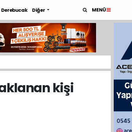
MENÜ
Derebucak
Diğer
aklanan kişi