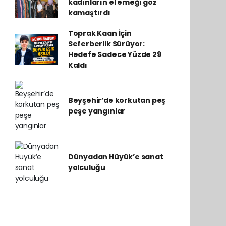
kadınların el emeği göz
kamaştırdı
Toprak Kaan İçin
Seferberlik Sürüyor:
Hedefe Sadece Yüzde 29
Kaldı
Beyşehir’de korkutan peş
peşe yangınlar
Dünyadan Hüyük’e sanat
yolculuğu