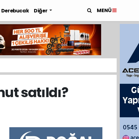
MENÜ
Derebucak
Diğer
ut satıldı?