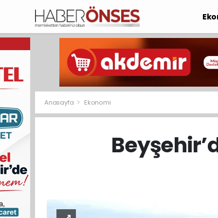
Eko
Anasayfa
Ekonomi
Beyşehir’d