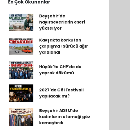
En Çok Okunanlar
Beyşehir’de
hayırseverlerin eseri
yükseliyor
Kavşakta korkutan
çarpışma! Sürücü ağır
yaralandı
Hüyük'te CHP'de de
yaprak dökümü
2027'de Göl Festivali
yapılacak mı?
Beyşehir ADEM'de
kadınların el emeği göz
kamaştırdı