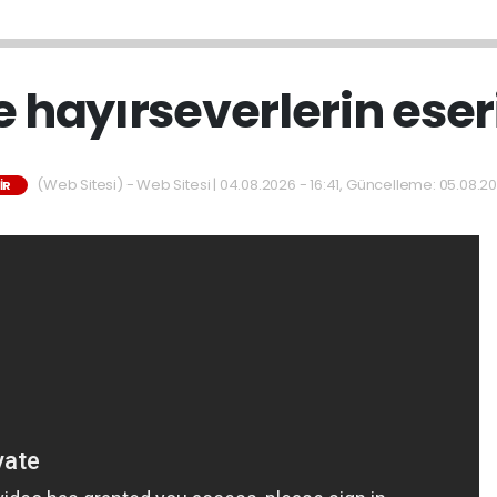
 hayırseverlerin eser
(Web Sitesi) - Web Sitesi | 04.08.2026 - 16:41, Güncelleme: 05.08.20
IR