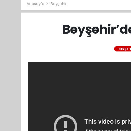
Anasayfa
Beyşehir
Beyşehir’de
BEYŞEH