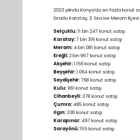
2023 yılında Konya’da en fazla konut satı
Sırada Karatay, 3. Sıra ise Meram ilçesi
Selçuklu:
11 bin 247 konut satışı
Karatay:
7 bin 316 konut satışı
Meram:
4 bin 081 konut satışı
Ereğli:
2 bin 967 konut satışı
Akşehir:
1.156 konut satışı
Beyşehir:
1.064 konut satışı
Seydişehir:
768 konut satışı
Kulu:
961 konut satışı
Cihanbeyli:
378 konut satışı
Çumra:
485 konut satışı
Ilgın:
330 konut satışı
Karapınar:
497 konut satışı
Sarayönü:
155 konut satışı