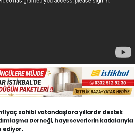
htiyaç sahibi vatandaşlara yıllardır destek
dımlaşma Derneği, hayırseverlerin katkılarıyla
a ediyor.