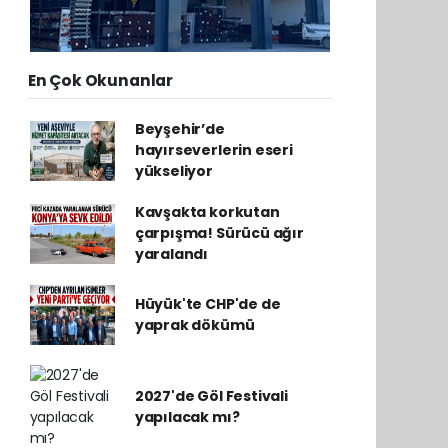
En Çok Okunanlar
Beyşehir’de
hayırseverlerin eseri
yükseliyor
Kavşakta korkutan
çarpışma! Sürücü ağır
yaralandı
Hüyük'te CHP'de de
yaprak dökümü
2027'de Göl Festivali
yapılacak mı?