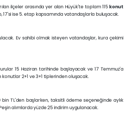
lan ilçeler arasında yer alan Hüyük'te toplam 115
konut
ap, 17'si ise 5. etap kapsamında vatandaşlarla buluşacak.
ulacak. Ev sahibi olmak isteyen vatandaşlar, kura çekimi
urular 15 Haziran tarihinde başlayacak ve 17 Temmuz'a
konutlar 2+1 ve 3+1 tiplerinden oluşacak.
00 bin TL'den başlarken, taksitli ödeme seçeneğinde aylık
Peşin alımlarda yüzde 25 indirim uygulanacak.