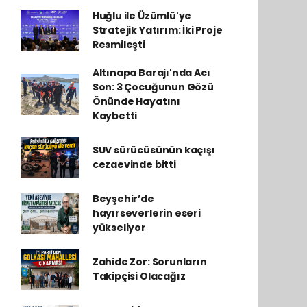
Huğlu ile Üzümlü'ye
Stratejik Yatırım: İki Proje
Resmileşti
Altınapa Barajı'nda Acı
Son: 3 Çocuğunun Gözü
Önünde Hayatını
Kaybetti
SUV sürücüsünün kaçışı
cezaevinde bitti
Beyşehir’de
hayırseverlerin eseri
yükseliyor
Zahide Zor: Sorunların
Takipçisi Olacağız