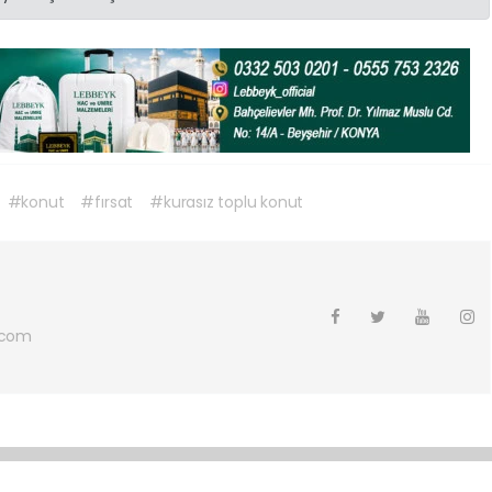
#konut
#fırsat
#kurasız toplu konut
.com