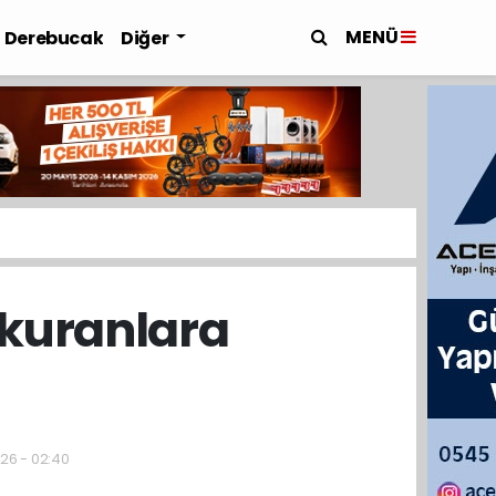
MENÜ
Derebucak
Diğer
 kuranlara
026 - 02:40