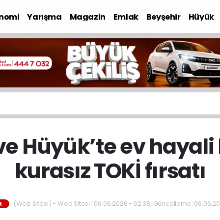
nomi
Yarışma
Magazin
Emlak
Beyşehir
Hüyük
ve Hüyük’te ev hayali
kurasız TOKİ fırsatı
(Web Sitesi) - Web Sitesi | 06.06.2026 - 02:38, Güncelleme: 06.06.2
M