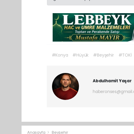
#Konya
#Hüyük
#Beyşehir
#TOKİ
Abdulhamit Yaşar
haberonses@gmail
Anasayfa
Beyşehir