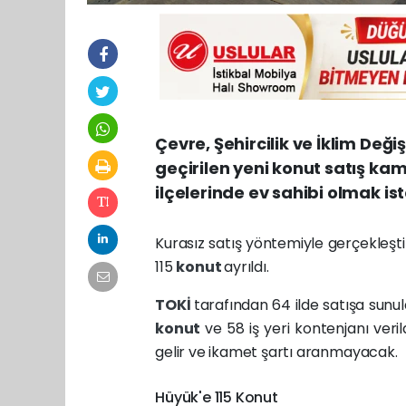
Çevre, Şehircilik ve İklim Değiş
geçirilen yeni konut satış k
ilçelerinde ev sahibi olmak is
Kurasız satış yöntemiyle gerçekleşt
115
konut
ayrıldı.
TOKİ
tarafından 64 ilde satışa su
konut
ve 58 iş yeri kontenjanı veri
gelir ve ikamet şartı aranmayacak.
Hüyük'e 115 Konut