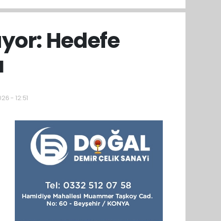
üyor: Hedefe
ı
26 - 12:51