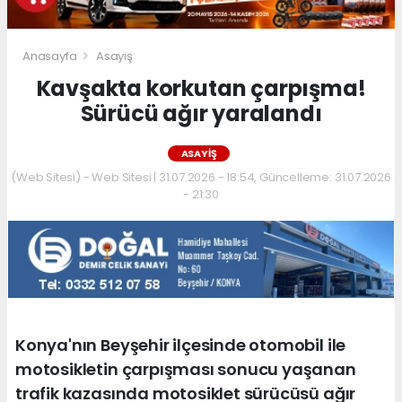
Anasayfa
Asayiş
Kavşakta korkutan çarpışma!
Sürücü ağır yaralandı
ASAYIŞ
(Web Sitesi) - Web Sitesi | 31.07.2026 - 18:54, Güncelleme: 31.07.2026
- 21:30
Konya'nın Beyşehir ilçesinde otomobil ile
motosikletin çarpışması sonucu yaşanan
trafik kazasında motosiklet sürücüsü ağır