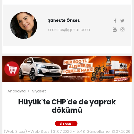
Şaheste Önses
aronses@gmail.com
Anasayfa
Siyaset
Hüyük'te CHP'de de yaprak
dökümü
SIYASET
(Web Sitesi) - Web Sitesi | 31.07.2026 - 15:48, Güncelleme: 31.07.2026