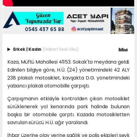
Erkek
|
Kadın
(Haberi Sesli Oku)
Kaza, Müftü Mahallesi 41153. Sokak'ta meydana geldi.
Edinilen bilgiye göre, H.Ü. (24) yönetimindeki 42 ALY
238 plakalı motosiklet, kavşakta D.G. yönetimindeki
yabancı plakalı otomobille çarpıştı.
Çarpışmanın etkisiyle kontrolden çıkan motosiklet
sürüklenerek yol kenarında park halinde bulunan
başka bir otomobile çarptı. Kazada motosikletten
savrulan sürücü H.Ü. ağır yaralandı.
İhbar üzerine olay yerine sağlık ve polis ekipleri sevk