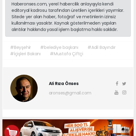
Haberonses.com, yerel habercilik anlayışıyla kendi
editoryal kadrosu tarafından üretilen içerikleri yayımlar.
Sitede yer alan haber, fotoğraf ve metinlerin izinsiz
kullanılması yasaktır. Kaynak gösterilmeden yapılan
alıntılar hakkında yasal işlem başlatma hakkı saklıdır.
#Beyşehir
#belediye başkanı
#Adil Bayındır
#İçişleri Bakanı
#Mustafa Çiftçi
Ali Rıza Önses
aronses@gmail.com