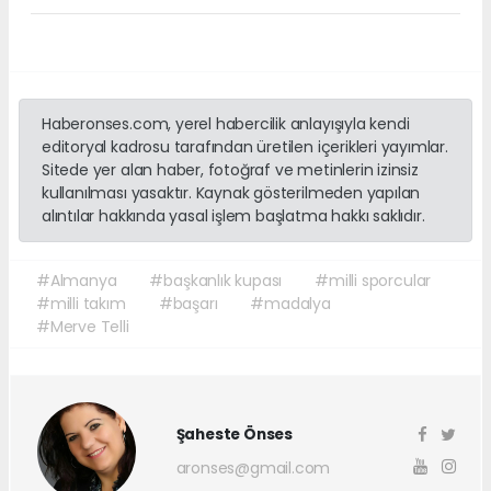
Haberonses.com, yerel habercilik anlayışıyla kendi
editoryal kadrosu tarafından üretilen içerikleri yayımlar.
Sitede yer alan haber, fotoğraf ve metinlerin izinsiz
kullanılması yasaktır. Kaynak gösterilmeden yapılan
alıntılar hakkında yasal işlem başlatma hakkı saklıdır.
#Almanya
#başkanlık kupası
#milli sporcular
#milli takım
#başarı
#madalya
#Merve Telli
Şaheste Önses
aronses@gmail.com