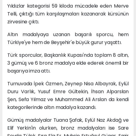
Yıldızlar kategorisi 59 kiloda mücadele eden Merve
Telli, çıktığı tüm karşılaşmaları kazanarak kürsünün
zirvesine çıktı.
Altın madalyaya uzanan başarılı sporcu, hem
Türkiye'ye hem de Beyşehir'e büyük gurur yaşattı.
Türk sporcular, Başkanlık Kupası'nda toplam 8 altın,
3 gümüş ve 6 bronz madalya elde ederek önemli bir
başarıya imza attı.
Turnuvada İpek Özmen, Zeynep Nisa Albayrak, Eylül
Duru Varlık, Yusuf Emre Gültekin, İhsan Alparslan
Şen, Sefa Yılmaz ve Muhammed Ali Arslan da kendi
kategorilerinde altın madalya kazandı.
Gümüş madalyalar Tuana Şafak, Eylül Naz Akdağ ve
Elif Yerkin'in olurken, bronz madalyaları ise Sare
Sevda Tülek, Sıra Ela Er, Muhsin Ertuğrul Günar, Emir