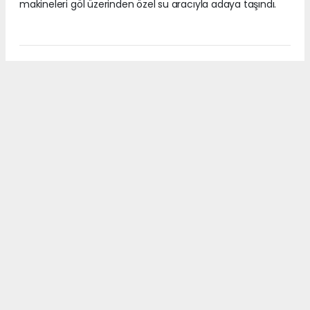
makineleri göl üzerinden özel su aracıyla adaya taşındı.
Haberonses.com, yerel habercilik anlayışıyla kendi
editoryal kadrosu tarafından üretilen içerikleri yayımlar.
Sitede yer alan haber, fotoğraf ve metinlerin izinsiz
kullanılması yasaktır. Kaynak gösterilmeden yapılan
alıntılar hakkında yasal işlem başlatma hakkı saklıdır.
#Beyşehir
#göl
#ada
#Mada
#ulaşım
#nakliye
#tekne
#Isparta
#Şarkikaraağaç
#Gedikli köyü