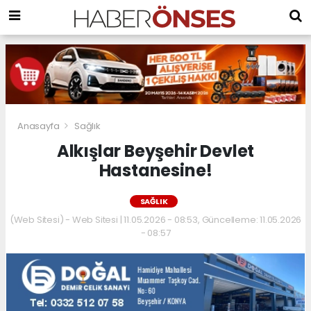
Anasayfa
Sağlık
Alkışlar Beyşehir Devlet
Hastanesine!
SAĞLIK
(Web Sitesi) - Web Sitesi | 11.05.2026 - 08:53, Güncelleme: 11.05.2026
- 08:57