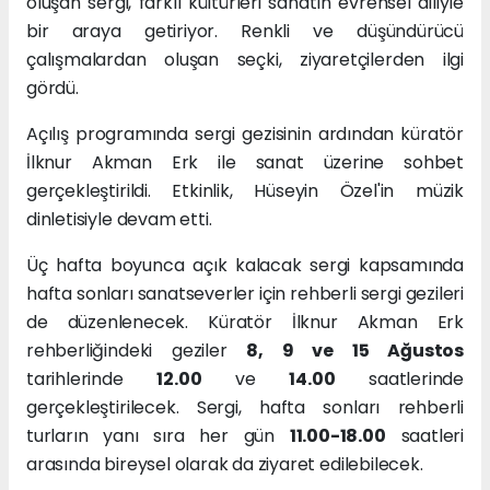
oluşan sergi, farklı kültürleri sanatın evrensel diliyle
bir araya getiriyor. Renkli ve düşündürücü
çalışmalardan oluşan seçki, ziyaretçilerden ilgi
gördü.
Açılış programında sergi gezisinin ardından küratör
İlknur Akman Erk ile sanat üzerine sohbet
gerçekleştirildi. Etkinlik, Hüseyin Özel'in müzik
dinletisiyle devam etti.
Üç hafta boyunca açık kalacak sergi kapsamında
hafta sonları sanatseverler için rehberli sergi gezileri
de düzenlenecek. Küratör İlknur Akman Erk
rehberliğindeki geziler
8, 9 ve 15 Ağustos
tarihlerinde
12.00
ve
14.00
saatlerinde
gerçekleştirilecek. Sergi, hafta sonları rehberli
turların yanı sıra her gün
11.00-18.00
saatleri
arasında bireysel olarak da ziyaret edilebilecek.