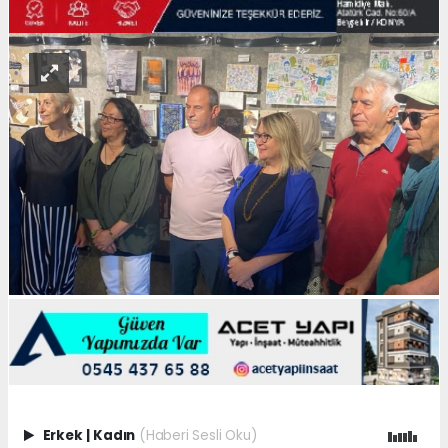
Erkek
|
Kadın
(Haberi Sesli Oku)