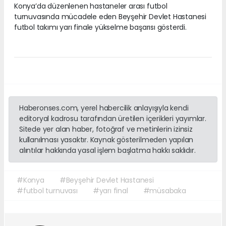
Konya’da düzenlenen hastaneler arası futbol
turnuvasında mücadele eden Beyşehir Devlet Hastanesi
futbol takımı yarı finale yükselme başarısı gösterdi.
Haberonses.com, yerel habercilik anlayışıyla kendi
editoryal kadrosu tarafından üretilen içerikleri yayımlar.
Sitede yer alan haber, fotoğraf ve metinlerin izinsiz
kullanılması yasaktır. Kaynak gösterilmeden yapılan
alıntılar hakkında yasal işlem başlatma hakkı saklıdır.
#Konya
#Beyşehir Devlet Hastanesi
#futbol turnuvası
#yarı final
#müsabaka