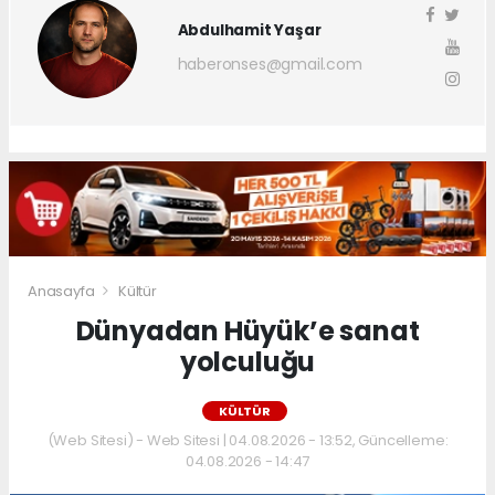
Abdulhamit Yaşar
haberonses@gmail.com
Anasayfa
Kültür
Dünyadan Hüyük’e sanat
yolculuğu
KÜLTÜR
(Web Sitesi) - Web Sitesi | 04.08.2026 - 13:52, Güncelleme:
04.08.2026 - 14:47