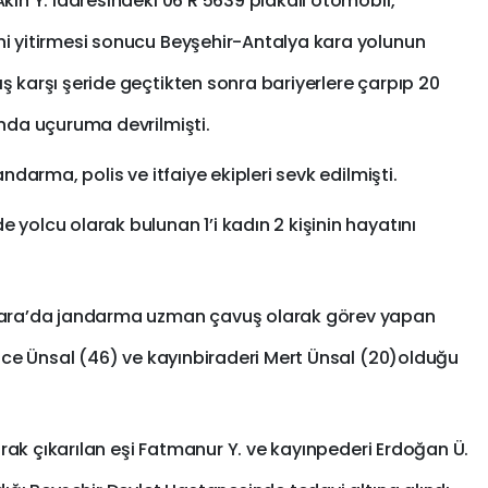
kın Y. idaresindeki 06 R 5639 plakalı otomobil,
i yitirmesi sonucu Beyşehir-Antalya kara yolunun
ş karşı şeride geçtikten sonra bariyerlere çarpıp 20
ında uçuruma devrilmişti.
ndarma, polis ve itfaiye ekipleri sevk edilmişti.
yolcu olarak bulunan 1’i kadın 2 kişinin hayatını
nkara’da jandarma uzman çavuş olarak görev yapan
tice Ünsal (46) ve kayınbiraderi Mert Ünsal (20)olduğu
larak çıkarılan eşi Fatmanur Y. ve kayınpederi Erdoğan Ü.