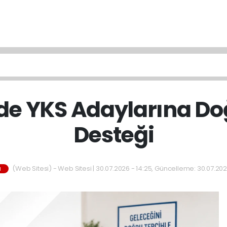
de YKS Adaylarına Do
Desteği
(Web Sitesi) - Web Sitesi | 30.07.2026 - 14:25, Güncelleme: 30.07.202
M