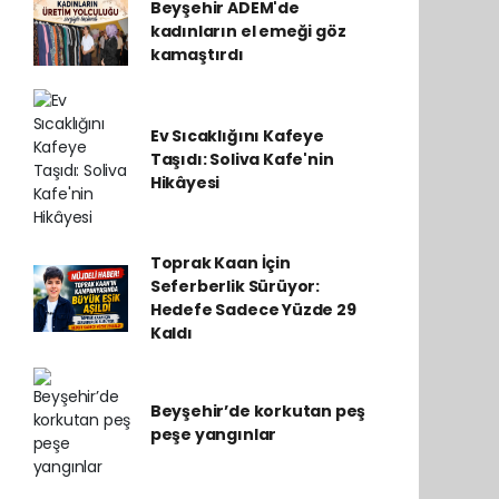
Beyşehir ADEM'de
kadınların el emeği göz
kamaştırdı
Ev Sıcaklığını Kafeye
Taşıdı: Soliva Kafe'nin
Hikâyesi
Toprak Kaan İçin
Seferberlik Sürüyor:
Hedefe Sadece Yüzde 29
Kaldı
Beyşehir’de korkutan peş
peşe yangınlar