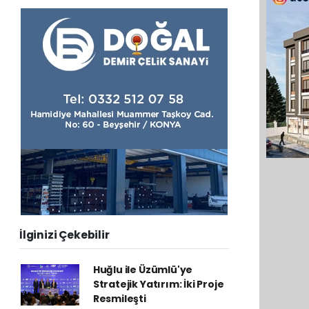
İlginizi Çekebilir
Huğlu ile Üzümlü'ye
Stratejik Yatırım: İki Proje
Resmileşti