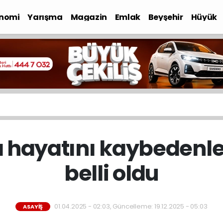
nomi
Yarışma
Magazin
Emlak
Beyşehir
Hüyük
 hayatını kaybedenler
belli oldu
01.04.2025 - 02:03, Güncelleme: 19.12.2025 - 05:03
ASAYIŞ