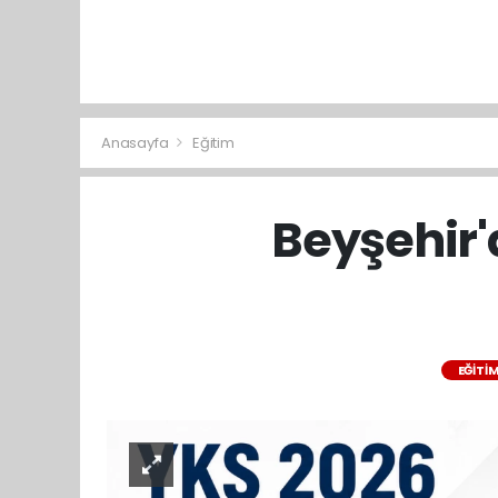
Anasayfa
Eğitim
Beyşehir'
EĞITI