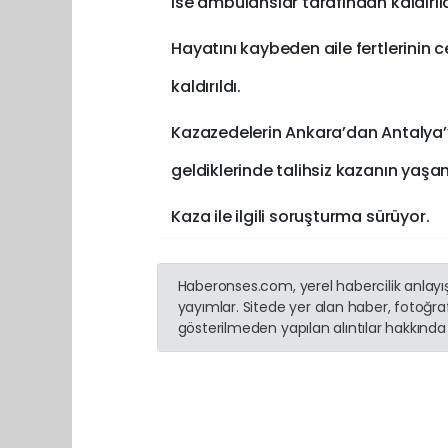
ise ambulanslar tarafından kaldırıl
Hayatını kaybeden aile fertlerinin 
kaldırıldı.
Kazazedelerin Ankara’dan Antalya’
geldiklerinde talihsiz kazanın yaşan
Kaza ile ilgili soruşturma sürüyor.
Haberonses.com, yerel habercilik anlayışı
yayımlar. Sitede yer alan haber, fotoğraf
gösterilmeden yapılan alıntılar hakkında 