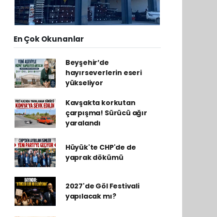
En Çok Okunanlar
Beyşehir’de
hayırseverlerin eseri
yükseliyor
Kavşakta korkutan
çarpışma! Sürücü ağır
yaralandı
Hüyük'te CHP'de de
yaprak dökümü
2027'de Göl Festivali
yapılacak mı?