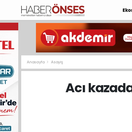
Eko
Anasayfa
Asayiş
Acı kazada