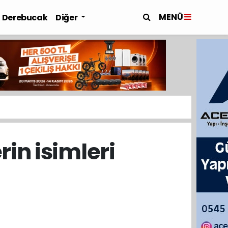
MENÜ
Derebucak
Diğer
in isimleri