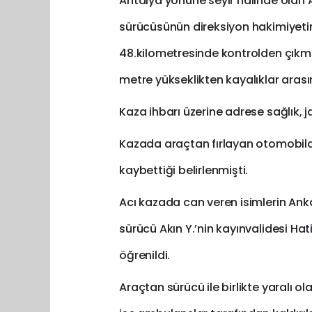
Antalya yönüne seyir halinde olan A
sürücüsünün direksiyon hakimiyetin
48.kilometresinde kontrolden çıkmı
metre yükseklikten kayalıklar aras
Kaza ihbarı üzerine adrese sağlık, ja
Kazada araçtan fırlayan otomobilde 
kaybettiği belirlenmişti.
Acı kazada can veren isimlerin A
sürücü Akın Y.’nin kayınvalidesi Ha
öğrenildi.
Araçtan sürücü ile birlikte yaralı o