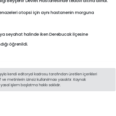
dığı Beyşehir Devlet Hastanesinde tedavi altına alındı.
cenazeleri otopsi için aynı hastanenin morguna
ya seyahat halinde iken Derebucak ilçesine
dığı öğrenildi.
yla kendi editoryal kadrosu tarafından üretilen içerikleri
 ve metinlerin izinsiz kullanılması yasaktır. Kaynak
yasal işlem başlatma hakkı saklıdır.